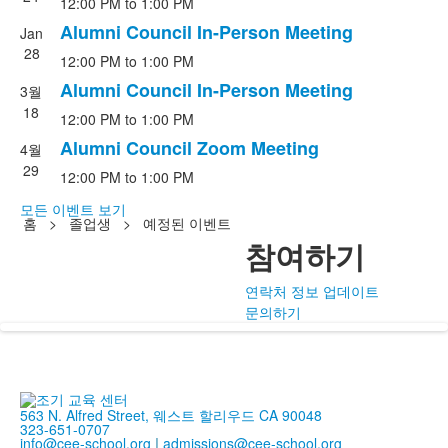
12:00 PM
to
1:00 PM
개
의
Alumni Council In-Person Meeting
Jan
이
28
12:00 PM
to
1:00 PM
벤
Alumni Council In-Person Meeting
3월
트
18
12:00 PM
to
1:00 PM
목
Alumni Council Zoom Meeting
록.
4월
29
12:00 PM
to
1:00 PM
모든 이벤트 보기
홈
>
졸업생
>
예정된 이벤트
참여하기
연락처 정보 업데이트
문의하기
563 N. Alfred Street, 웨스트 할리우드 CA 90048
323-651-0707
info@cee-school.org
|
admissions@cee-school.org